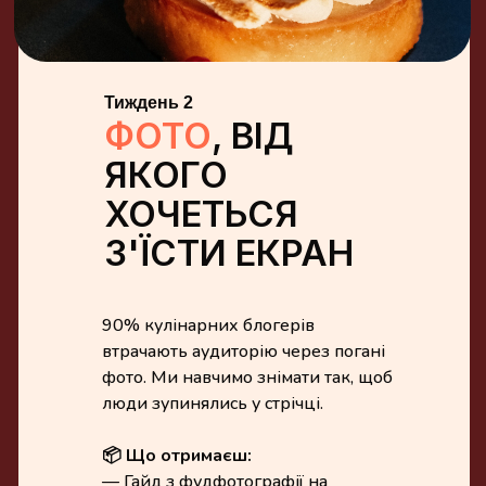
Тиждень 2
ФОТО
, ВІД
ЯКОГО
ХОЧЕТЬСЯ
З'ЇСТИ ЕКРАН
90% кулінарних блогерів
втрачають аудиторію через погані
фото. Ми навчимо знімати так, щоб
люди зупинялись у стрічці.
📦 Що отримаєш:
— Гайд з фудфотографії на