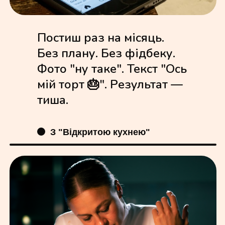
Постиш раз на місяць.
Без плану. Без фідбеку.
Фото "ну таке". Текст "Ось
мій торт 🎂". Результат —
тиша.
З "Відкритою кухнею"