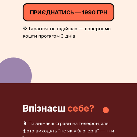
ПРИЄДНАТИСЬ — 1990 ГРН
💛 Гарантія: не підійшло — повернемо
кошти протягом 3 днів
Впізнаєш
себе?
📱 Ти знімаєш страви на телефон, але
фото виходять "не як у блогерів" — і ти