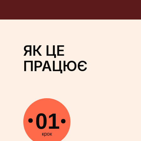
ЯК ЦЕ
ПРАЦЮЄ
01
крок