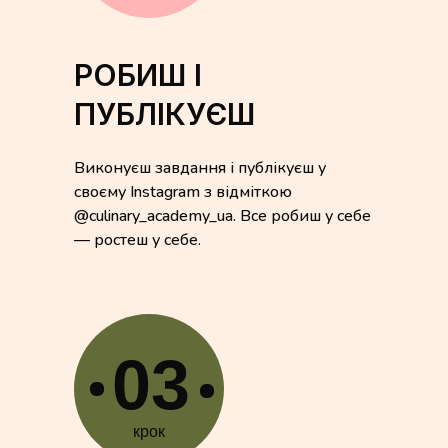
РОБИШ І
ПУБЛІКУЄШ
Виконуєш завдання і публікуєш у
своєму Instagram з відміткою
@culinary_academy_ua. Все робиш у себе
— ростеш у себе.
03
крок