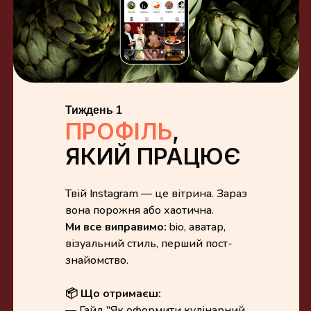
Тиждень 1
ПРОФІЛЬ
,
ЯКИЙ ПРАЦЮЄ
Твій Instagram — це вітрина. Зараз
вона порожня або хаотична.
Ми все виправимо:
bio, аватар,
візуальний стиль, перший пост-
знайомство.
📦 Що отримаєш:
— Гайд "Як оформити кулінарний