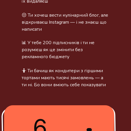
їх видаляєш
😔 Ти хочеш вести кулінарний блог, але
відкриваєш Instagram — і не знаєш що
написати
📊 У тебе 200 підписників і ти не
розумієш як це змінити без
рекламного бюджету
🤷 Ти бачиш як кондитери з гіршими
тортами мають тисячі замовлень — а
ти ні. Бо вони вміють себе показувати
6