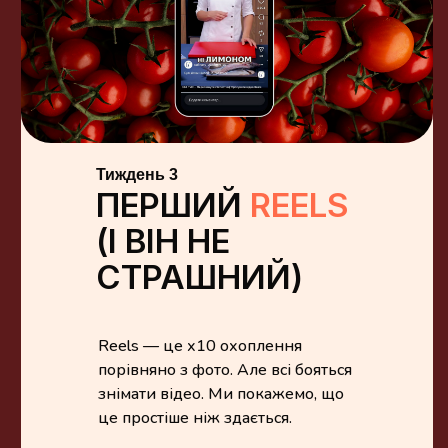
Тиждень 3
ПЕРШИЙ
REELS
(І ВІН НЕ
СТРАШНИЙ)
Reels — це х10 охоплення
порівняно з фото. Але всі бояться
знімати відео. Ми покажемо, що
це простіше ніж здається.