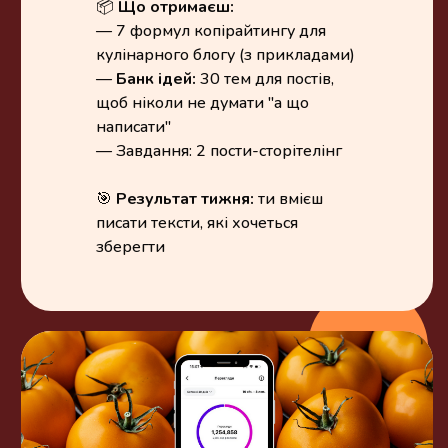
📦
Що отримаєш:
— 7 формул копірайтингу для
кулінарного блогу (з прикладами)
—
Банк ідей:
30 тем для постів,
щоб ніколи не думати "а що
написати"
— Завдання: 2 пости-сторітелінг
🎯
Результат тижня:
ти вмієш
писати тексти, які хочеться
зберегти