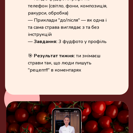
телефон (світло, фони, композиція,
ракурси, обробка)
— Приклади "до/після" — як одна і
та сама страва виглядає з та без
інструкцій
—
Завдання:
3 фудфото у профіль
🎯
Результат тижня:
ти знімаєш
страви так, що люди пишуть
"рецепт!!" в коментарях