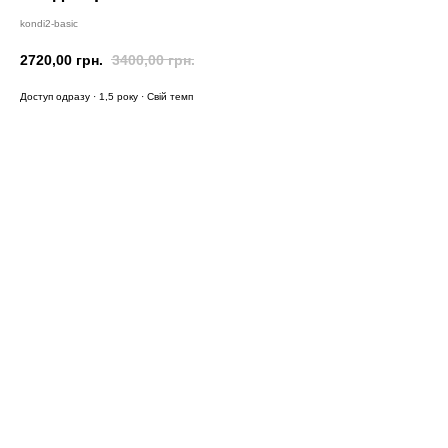
kondi2-basic
2720,00
грн.
3400,00
грн.
Доступ одразу · 1,5 року · Свій темп