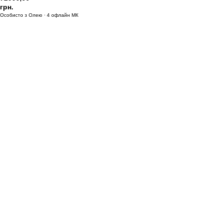
грн.
Особисто з Олею · 4 офлайн МК