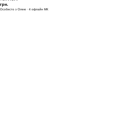
грн.
Особисто з Олею · 4 офлайн МК