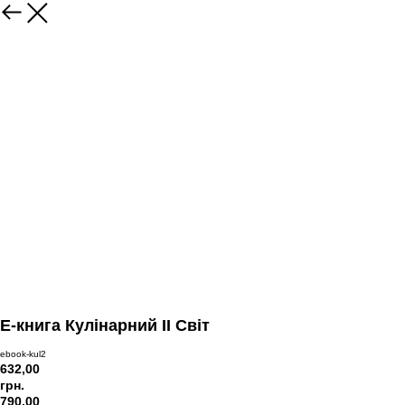
E-книга Кулінарний II Світ
ebook-kul2
632,00
грн.
790,00