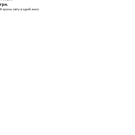
грн.
8 кухонь світу в одній книзі.