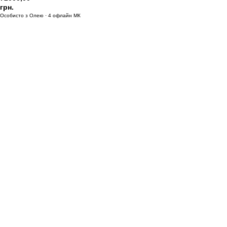
грн.
Особисто з Олею · 4 офлайн МК