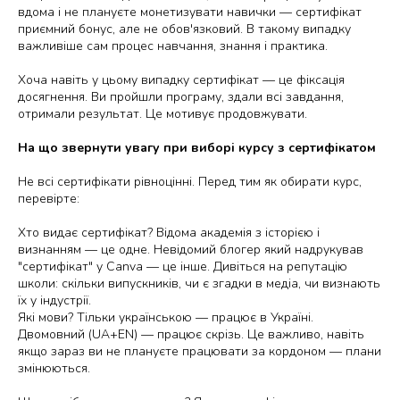
вдома і не плануєте монетизувати навички — сертифікат
приємний бонус, але не обов'язковий. В такому випадку
важливіше сам процес навчання, знання і практика.
Хоча навіть у цьому випадку сертифікат — це фіксація
досягнення. Ви пройшли програму, здали всі завдання,
отримали результат. Це мотивує продовжувати.
На що звернути увагу при виборі курсу з сертифікатом
Не всі сертифікати рівноцінні. Перед тим як обирати курс,
перевірте:
Хто видає сертифікат?
Відома академія з історією і
визнанням — це одне. Невідомий блогер який надрукував
"сертифікат" у Canva — це інше. Дивіться на репутацію
школи: скільки випускників, чи є згадки в медіа, чи визнають
їх у індустрії.
Які мови?
Тільки українською — працює в Україні.
Двомовний (UA+EN) — працює скрізь. Це важливо, навіть
якщо зараз ви не плануєте працювати за кордоном — плани
змінюються.