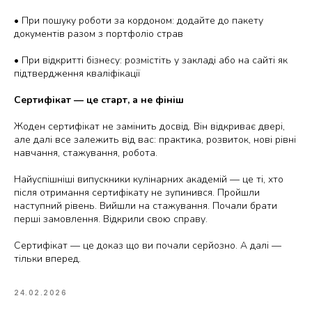
• При пошуку роботи за кордоном: додайте до пакету
документів разом з портфоліо страв
• При відкритті бізнесу: розмістіть у закладі або на сайті як
підтвердження кваліфікації
Сертифікат — це старт, а не фініш
Жоден сертифікат не замінить досвід. Він відкриває двері,
але далі все залежить від вас: практика, розвиток, нові рівні
навчання, стажування, робота.
Найуспішніші випускники кулінарних академій — це ті, хто
після отримання сертифікату не зупинився. Пройшли
наступний рівень. Вийшли на стажування. Почали брати
перші замовлення. Відкрили свою справу.
Сертифікат — це доказ що ви почали серйозно. А далі —
тільки вперед.
24.02.2026