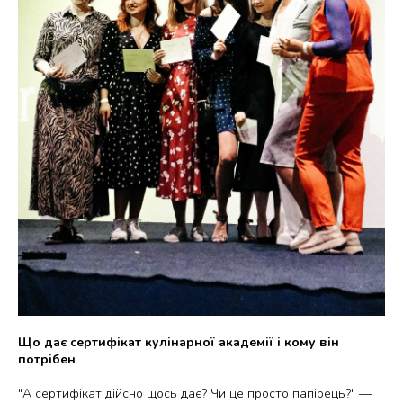
Що дає сертифікат кулінарної академії і кому він
потрібен
"А сертифікат дійсно щось дає? Чи це просто папірець?" —