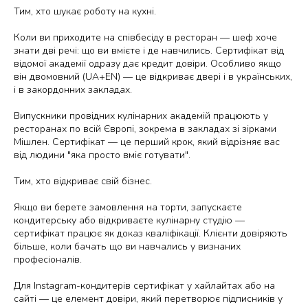
Тим, хто шукає роботу на кухні.
Коли ви приходите на співбесіду в ресторан — шеф хоче
знати дві речі: що ви вмієте і де навчились. Сертифікат від
відомої академії одразу дає кредит довіри. Особливо якщо
він двомовний (UA+EN) — це відкриває двері і в українських,
і в закордонних закладах.
Випускники провідних кулінарних академій працюють у
ресторанах по всій Європі, зокрема в закладах зі зірками
Мішлен. Сертифікат — це перший крок, який відрізняє вас
від людини "яка просто вміє готувати".
Тим, хто відкриває свій бізнес.
Якщо ви берете замовлення на торти, запускаєте
кондитерську або відкриваєте кулінарну студію —
сертифікат працює як доказ кваліфікації. Клієнти довіряють
більше, коли бачать що ви навчались у визнаних
професіоналів.
Для Instagram-кондитерів сертифікат у хайлайтах або на
сайті — це елемент довіри, який перетворює підписників у