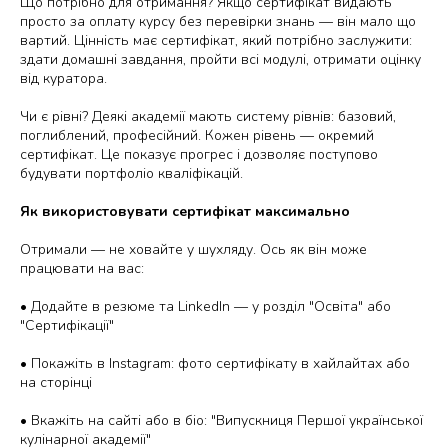
Що потрібно для отримання?
Якщо сертифікат видають
просто за оплату курсу без перевірки знань — він мало що
вартий. Цінність має сертифікат, який потрібно заслужити:
здати домашні завдання, пройти всі модулі, отримати оцінку
від куратора.
Чи є рівні?
Деякі академії мають систему рівнів: базовий,
поглиблений, професійний. Кожен рівень — окремий
сертифікат. Це показує прогрес і дозволяє поступово
будувати портфоліо кваліфікацій.
Як використовувати сертифікат максимально
Отримали — не ховайте у шухляду. Ось як він може
працювати на вас:
• Додайте в резюме та LinkedIn — у розділ "Освіта" або
"Сертифікації"
• Покажіть в Instagram: фото сертифікату в хайлайтах або
на сторінці
• Вкажіть на сайті або в біо: "Випускниця Першої української
кулінарної академії"