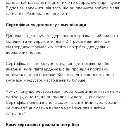
одне з найчастіших питань тих, хто обирає кулінарні курси.
Відповідь залежить від того, що ви плануєте робити після
навчання. Розбираємо конкретно.
Сертифікат vs диплом: у чому різниця
Диплом — це документ державного зразка, який видають
коледжі та університети після 2-4 років навчання. Він
підтверджує формальну освіту і потрібен для деяких
державних посад.
Сертифікат — це документ від конкретної школи або
академії, який підтверджує що ви пройшли програму і
опанували певні навички. Він не замінює диплом, але в
кулінарній індустрії часто важить більше.
Чому? Тому що ресторатори і роботодавці дивляться не на
папірець, а на те, де ви вчились, у кого, і що вмієте.
Сертифікат від визнаної академії з сильними кураторами —
це сигнал "ця людина вклала час і зусилля в якісне
навчання".
Кому сертифікат реально потрібен