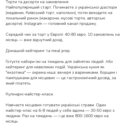
Торти та десерти на замовлення.
Найпопулярніший старт. Починаєте з української діаспори
(медівник, Київський торт, наполеон), потім виходите на
локальний ринок (макарони, мусові торти, авторські
десерти). Instagram — головний канал продажу.
Середній чек за торт у Європі: 40-80 євро. 10 замовлень на
місяць — вже відчутний дохід.
Домашній кейтеринг та meal prep.
Готуєте набори їжі на тиждень для зайнятих людей. Або
кейтеринг для невеликих подій. Українська кухня як
"екзотика" — окрема ніша: вечеря з варениками, борщем і
пампушками для місцевих — це гастрономічний досвід, за
який платять.
Кулінарні майстер-класи.
Навчаєте місцевих готувати українські страви. Один
майстер-клас на 6-8 людей у себе вдома — 30-50 євро з
людини. Раз на тиждень — і це вже 800-1600 євро на
місяць.