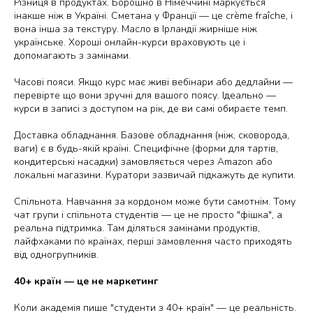
Різниця в продуктах.
Борошно в Німеччині маркується
інакше ніж в Україні. Сметана у Франції — це crème fraîche, і
вона інша за текстуру. Масло в Ірландії жирніше ніж
українське. Хороші онлайн-курси враховують це і
допомагають з замінами.
Часові пояси.
Якщо курс має живі вебінари або дедлайни —
перевірте що вони зручні для вашого поясу. Ідеально —
курси в записі з доступом на рік, де ви самі обираєте темп.
Доставка обладнання.
Базове обладнання (ніж, сковорода,
ваги) є в будь-якій країні. Специфічне (форми для тартів,
кондитерські насадки) замовляється через Amazon або
локальні магазини. Куратори зазвичай підкажуть де купити.
Спільнота.
Навчання за кордоном може бути самотнім. Тому
чат групи і спільнота студентів — це не просто "фішка", а
реальна підтримка. Там діляться замінами продуктів,
лайфхаками по країнах, перші замовлення часто приходять
від одногрупників.
40+ країн — це не маркетинг
Коли академія пише "студенти з 40+ країн" — це реальність.