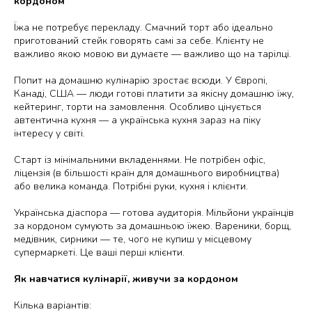
кордоном
Їжа не потребує перекладу.
Смачний торт або ідеально
приготований стейк говорять самі за себе. Клієнту не
важливо якою мовою ви думаєте — важливо що на тарілці.
Попит на домашню кулінарію зростає всюди.
У Європі,
Канаді, США — люди готові платити за якісну домашню їжу,
кейтеринг, торти на замовлення. Особливо цінується
автентична кухня — а українська кухня зараз на піку
інтересу у світі.
Старт із мінімальними вкладеннями.
Не потрібен офіс,
ліцензія (в більшості країн для домашнього виробництва)
або велика команда. Потрібні руки, кухня і клієнти.
Українська діаспора — готова аудиторія.
Мільйони українців
за кордоном сумують за домашньою їжею. Вареники, борщ,
медівник, сирники — те, чого не купиш у місцевому
супермаркеті. Це ваші перші клієнти.
Як навчатися кулінарії, живучи за кордоном
Кілька варіантів: