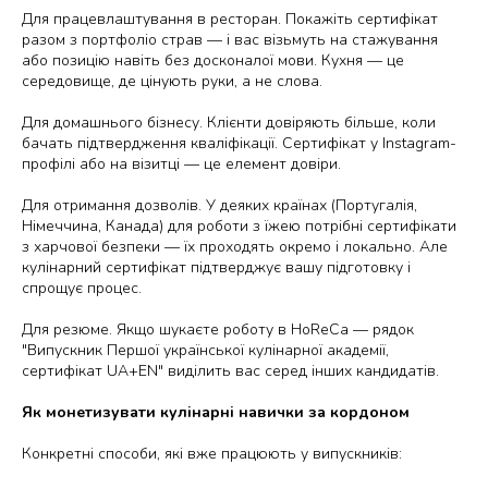
Для працевлаштування в ресторан.
Покажіть сертифікат
разом з портфоліо страв — і вас візьмуть на стажування
або позицію навіть без досконалої мови. Кухня — це
середовище, де цінують руки, а не слова.
Для домашнього бізнесу.
Клієнти довіряють більше, коли
бачать підтвердження кваліфікації. Сертифікат у Instagram-
профілі або на візитці — це елемент довіри.
Для отримання дозволів.
У деяких країнах (Португалія,
Німеччина, Канада) для роботи з їжею потрібні сертифікати
з харчової безпеки — їх проходять окремо і локально. Але
кулінарний сертифікат підтверджує вашу підготовку і
спрощує процес.
Для резюме.
Якщо шукаєте роботу в HoReCa — рядок
"Випускник Першої української кулінарної академії,
сертифікат UA+EN" виділить вас серед інших кандидатів.
Як монетизувати кулінарні навички за кордоном
Конкретні способи, які вже працюють у випускників: