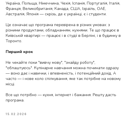
Україна, Польща, Німеччина, Чехія, Іспанія, Португалія, Італія,
Франція, Великобританія, Канада, США, Ізраїль, ОАЕ,
Австралія, Японія — скрізь, де є українці, є і студенти.
Це означає що програма перевірена в різних умовах: з
різними продуктами, обладнанням, кухнями. Те що працює в
Київській квартирі — працює і в студії в Берліні, і в будинку в
Торонто.
Перший крок
Не чекайте поки "вивчу мову", "знайду роботу",
"облаштуюсь". Кулінарне навчання можна починати одразу
— воно дає і навички, і впевненість, і потенційний дохід. А
часто — і нове коло спілкування, яке так потрібне на новому
місці.
Все що потрібно — кухня, інтернет і бажання. Решту дасть
програма.
15.02.2026