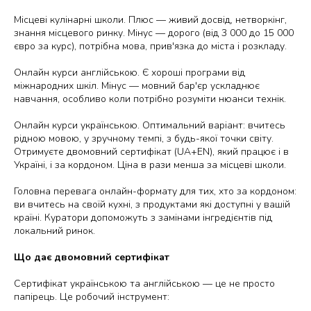
Місцеві кулінарні школи.
Плюс — живий досвід, нетворкінг,
знання місцевого ринку. Мінус — дорого (від 3 000 до 15 000
євро за курс), потрібна мова, прив'язка до міста і розкладу.
Онлайн курси англійською.
Є хороші програми від
міжнародних шкіл. Мінус — мовний бар'єр ускладнює
навчання, особливо коли потрібно розуміти нюанси технік.
Онлайн курси українською.
Оптимальний варіант: вчитесь
рідною мовою, у зручному темпі, з будь-якої точки світу.
Отримуєте двомовний сертифікат (UA+EN), який працює і в
Україні, і за кордоном. Ціна в рази менша за місцеві школи.
Головна перевага онлайн-формату для тих, хто за кордоном:
ви вчитесь на своїй кухні, з продуктами які доступні у вашій
країні. Куратори допоможуть з замінами інгредієнтів під
локальний ринок.
Що дає двомовний сертифікат
Сертифікат українською та англійською — це не просто
папірець. Це робочий інструмент: