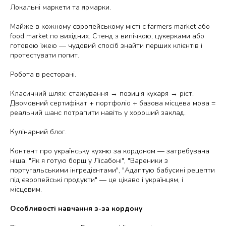
Локальні маркети та ярмарки.
Майже в кожному європейському місті є farmers market або
food market по вихідних. Стенд з випічкою, цукерками або
готовою їжею — чудовий спосіб знайти перших клієнтів і
протестувати попит.
Робота в ресторані.
Класичний шлях: стажування → позиція кухаря → ріст.
Двомовний сертифікат + портфоліо + базова місцева мова =
реальний шанс потрапити навіть у хороший заклад.
Кулінарний блог.
Контент про українську кухню за кордоном — затребувана
ніша. "Як я готую борщ у Лісабоні", "Вареники з
португальськими інгредієнтами", "Адаптую бабусині рецепти
під європейські продукти" — це цікаво і українцям, і
місцевим.
Особливості навчання з-за кордону