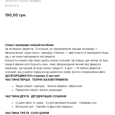
Ukrainian Culinary Academy
M-KUL3-6
190,00
грн.
Купити
Спеції і приправи: повний посібник
Це не збірник рецептів. Ти вчишся, як приправляння працює насправді —
обсмажування, шари смаку, пропорції й баланс — щоб скласти й приправити будь-
що, а не лише повторювати мої рецепти.
Більшість книжок про спеції дають список сумішей. Ця спершу дає метод: як база,
серце й верхня нота будують смак; чому обсмажування змінює все; формула
маринаду, що працює на будь-якому продукті. А далі — 14 повних рецептів і
сумішей, від сушених порошків до ароматних солей, багато з покроковими фото.
ЩО ВСЕРЕДИНІ (121 сторінка, 5 частин)
ЧАСТИНА ПЕРША · ТЕОРІЯ І БАЗОВІ ПРАВИЛА
Теорія спецій і приправ · Техніки обробки і зберігання
Поєднання спецій і баланс маринадів
ЧАСТИНА ДРУГА · ДЕГІДРАТАЦІЯ І СУШІННЯ
Сушені овочі та трави · Сухий овочевий бульйон · Селерова сіль
Ванільний рай · Овочеві та фруктові порошки
ЧАСТИНА ТРЕТЯ · СОЛІ І ЦУКРИ