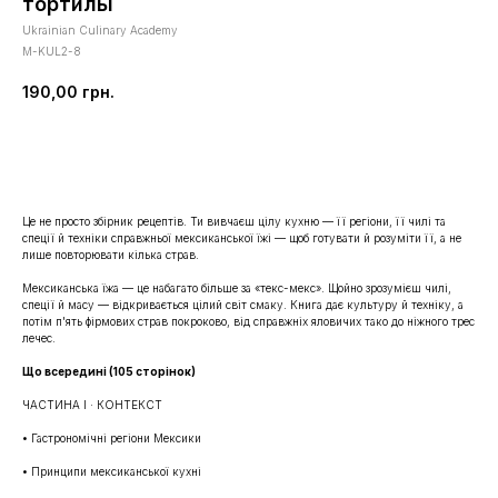
тортильї
Ukrainian Culinary Academy
M-KUL2-8
190,00
грн.
Купити
Це не просто збірник рецептів. Ти вивчаєш цілу кухню — її регіони, її чилі та
спеції й техніки справжньої мексиканської їжі — щоб готувати й розуміти її, а не
лише повторювати кілька страв.
Мексиканська їжа — це набагато більше за «текс-мекс». Щойно зрозумієш чилі,
спеції й масу — відкривається цілий світ смаку. Книга дає культуру й техніку, а
потім п'ять фірмових страв покроково, від справжніх яловичих тако до ніжного трес
лечес.
Що всередині (105 сторінок)
ЧАСТИНА I · КОНТЕКСТ
• Гастрономічні регіони Мексики
• Принципи мексиканської кухні