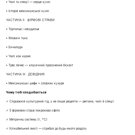
• Чилі та спеції — серце кухні
• Історія мексиканської кухні
ЧАСТИНА II · ФІРМОВІ СТРАВИ
• Тортилья і кесадилья
• Яловичі тако
• Енчилади
• Чилі кон карне
• Трес лечес — класичний просочений бісквіт
ЧАСТИНА III · ДОВІДНИК
• Мексиканські шефи + словник кухаря
Чому тобі сподобається
✓ Справжній культурний гід, а не лише рецепти — регіони, чилі й спеції
✓ 5 фірмових страв покроково з фото
✓ Метрична система (г, °C)
✓ Клікабельний зміст — стрибай до будь-якого розділу