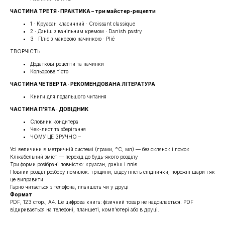
ЧАСТИНА ТРЕТЯ · ПРАКТИКА – три майстер-рецепти
1 · Круасан класичний · Croissant classique
2 · Даніш з ванільним кремом · Danish pastry
3 · Пліє з маковою начинкою · Plié
ТВОРЧІСТЬ
Додаткові рецепти та начинки
Кольорове тісто
ЧАСТИНА ЧЕТВЕРТА · РЕКОМЕНДОВАНА ЛІТЕРАТУРА
Книги для подальшого читання
ЧАСТИНА П'ЯТА · ДОВІДНИК
Словник кондитера
Чек-лист та зберігання
ЧОМУ ЦЕ ЗРУЧНО –
Усі величини в метричній системі (грами, °C, мл) — без склянок і ложок
Клікабельний зміст — перехід до будь-якого розділу
Три форми розібрані повністю: круасан, даніш і пліє
Повний розділ розбору помилок: тріщини, відсутність спіднички, порожні шари і як
це виправити
Гарно читається з телефона, планшета чи у друці
Формат
PDF, 123 стор., A4. Це цифрова книга: фізичний товар не надсилається. PDF
відкривається на телефоні, планшеті, комп’ютері або в друці.