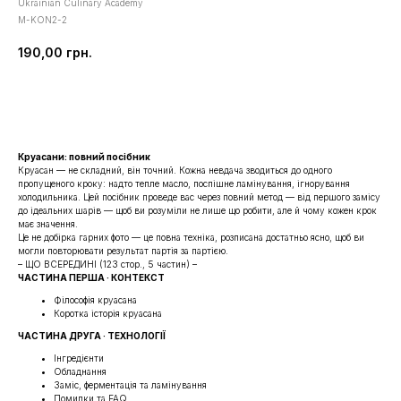
Ukrainian Culinary Academy
M-KON2-2
190,00
грн.
Купити
Круасани: повний посібник
Круасан — не складний, він точний. Кожна невдача зводиться до одного
пропущеного кроку: надто тепле масло, поспішне ламінування, ігнорування
холодильника. Цей посібник проведе вас через повний метод — від першого замісу
до ідеальних шарів — щоб ви розуміли не лише що робити, але й чому кожен крок
має значення.
Це не добірка гарних фото — це повна техніка, розписана достатньо ясно, щоб ви
могли повторювати результат партія за партією.
– ЩО ВСЕРЕДИНІ (123 стор., 5 частин) –
ЧАСТИНА ПЕРША · КОНТЕКСТ
Філософія круасана
Коротка історія круасана
ЧАСТИНА ДРУГА · ТЕХНОЛОГІЇ
Інгредієнти
Обладнання
Заміс, ферментація та ламінування
Помилки та FAQ