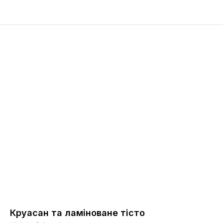
Круасан та ламіноване тісто