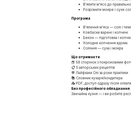
В'ялити м'ясо до правильно
Розрізнити мокре і сухе со
Програма
В'ялення м'яса — солі і те
Ковбаски варені і копчені
Бекон — підготовка і копч
Холодне копчення вдома
Соління — суха і мокра
Що отримаєте
📕 58 сторінок з покроковими фот
📋 5 авторських рецептів
💬 Лайфхаки Олі за роки практики
📚 Словник кухаря/кондитера
📥 PDF, доступ одразу після оплат
Без професійного обладнання
Звичайна кухня — і ви робите рес