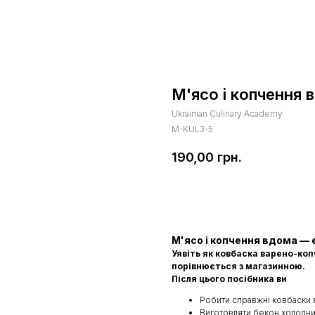
М'ясо і копчення 
Ukrainian Culinary Academy
M-KUL3-5
190,00
грн.
Купити
М'ясо і копчення вдома — 
Уявіть як ковбаска варено-коп
порівнюється з магазинною.
Після цього посібника ви
Робити справжні ковбаски
Виготовляти бекон холодн