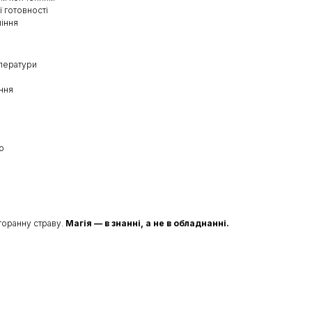
ї готовності
ління
мператури
ення
о
и
торанну страву.
Магія — в знанні, а не в обладнанні.