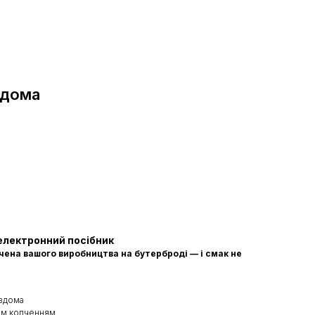
вдома
електронний посібник
чена вашого виробництва на бутерброді — і смак не
 вдома
им копченням