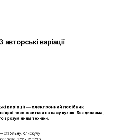
 авторські варіації
кі варіації — електронний посібник
кав'ярні переноситься на вашу кухню. Без диплома,
о з розумінням техніки.
— стабільну, блискучу
солодке пісочне тісто