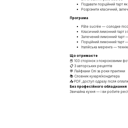
Подавати порційний тарт я
Розрізнити класичний, запе
Програма
Pâte sucrée — солодке пісо
Класичний лимонний тарт з
Запечений лимонний тарт —
Порційний лимонний тарт —
Італійська меренга — технік
Що отримаєте
📕 103 сторінок з покроковими фо
📋 3 авторських рецептів
💬 Лайфхаки Олі за роки практики
📚 Словник кухаря/кондитера
📥 PDF, доступ одразу після оплат
Без професійного обладнання
Звичайна кухня — і ви робите рес