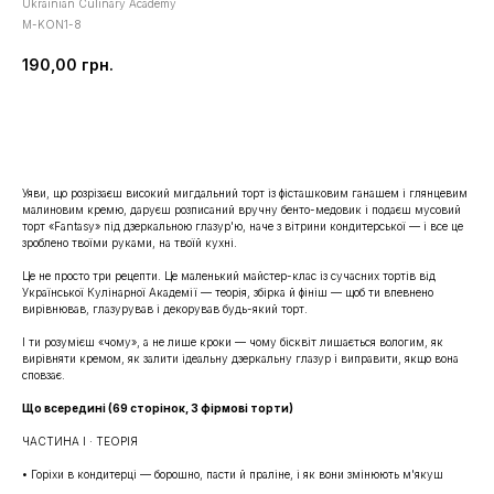
Ukrainian Culinary Academy
M-KON1-8
190,00
грн.
Купити
Уяви, що розрізаєш високий мигдальний торт із фісташковим ганашем і глянцевим
малиновим кремю, даруєш розписаний вручну бенто-медовик і подаєш мусовий
торт «Fantasy» під дзеркальною глазур'ю, наче з вітрини кондитерської — і все це
зроблено твоїми руками, на твоїй кухні.
Це не просто три рецепти. Це маленький майстер-клас із сучасних тортів від
Української Кулінарної Академії — теорія, збірка й фініш — щоб ти впевнено
вирівнював, глазурував і декорував будь-який торт.
І ти розумієш «чому», а не лише кроки — чому бісквіт лишається вологим, як
вирівняти кремом, як залити ідеальну дзеркальну глазур і виправити, якщо вона
сповзає.
Що всередині (69 сторінок, 3 фірмові торти)
ЧАСТИНА I · ТЕОРІЯ
• Горіхи в кондитерці — борошно, пасти й праліне, і як вони змінюють м'якуш