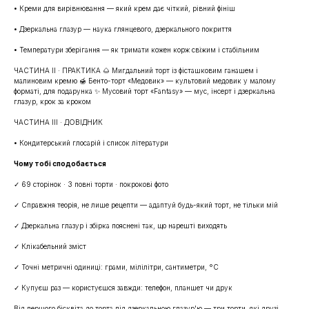
• Креми для вирівнювання — який крем дає чіткий, рівний фініш
• Дзеркальна глазур — наука глянцевого, дзеркального покриття
• Температури зберігання — як тримати кожен корж свіжим і стабільним
ЧАСТИНА II · ПРАКТИКА 🌰 Мигдальний торт із фісташковим ганашем і
малиновим кремю 🍯 Бенто-торт «Медовик» — культовий медовик у малому
форматі, для подарунка ✨ Мусовий торт «Fantasy» — мус, інсерт і дзеркальна
глазур, крок за кроком
ЧАСТИНА III · ДОВІДНИК
• Кондитерський глосарій і список літератури
Чому тобі сподобається
✓ 69 сторінок · 3 повні торти · покрокові фото
✓ Справжня теорія, не лише рецепти — адаптуй будь-який торт, не тільки мій
✓ Дзеркальна глазур і збірка пояснені так, що нарешті виходять
✓ Клікабельний зміст
✓ Точні метричні одиниці: грами, мілілітри, сантиметри, °C
✓ Купуєш раз — користуєшся завжди: телефон, планшет чи друк
Від першого бісквіта до торта під дзеркальною глазур'ю — три торти, які друзі