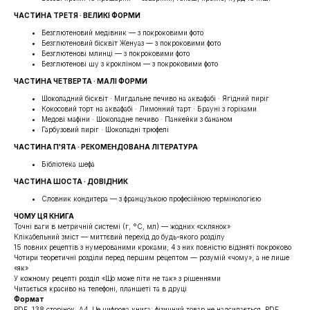
ЧАСТИНА ТРЕТЯ · ВЕЛИКІ ФОРМИ
Безглютеновий медівник — з покроковими фото
Безглютеновий бісквіт Женуаз — з покроковими фото
Безглютенові млинці — з покроковими фото
Безглютенові шу з крокліном — з покроковими фото
ЧАСТИНА ЧЕТВЕРТА · МАЛІ ФОРМИ
Шоколадний бісквіт · Мигдальне печиво на аквафабі · Ягідний пиріг
Кокосовий торт на аквафабі · Лимонний тарт · Брауні з горіхами
Медові мафіни · Шоколадне печиво · Панкейки з бананом
Гарбузовий пиріг · Шоколадні трюфелі
ЧАСТИНА П'ЯТА · РЕКОМЕНДОВАНА ЛІТЕРАТУРА
Бібліотека шефа
ЧАСТИНА ШОСТА · ДОВІДНИК
Словник кондитера — з французькою професійною термінологією
ЧОМУ ЦЯ КНИГА
Точні ваги в метричній системі (г, °C, мл) — жодних «склянок»
Клікабельний зміст — миттєвий перехід до будь-якого розділу
15 повних рецептів з нумерованими кроками; 4 з них повністю відзняті покроково
Чотири теоретичні розділи перед першим рецептом — розумій «чому», а не лише
«як»
У кожному рецепті розділ «Що може піти не так» з рішеннями
Читається красиво на телефоні, планшеті та в друці
Формат
PDF, 138 сторінок, A4. Це цифрова книга: фізичний товар не надсилається. PDF