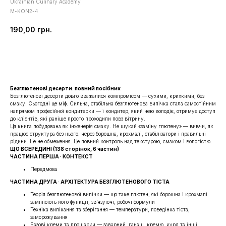
Ukrainian Culinary Academy
M-KON2-4
190,00
грн.
Купити
Безглютенові десерти: повний посібник
Безглютенові десерти довго вважалися компромісом — сухими, крихкими, без
смаку. Сьогодні це міф. Сильна, стабільна безглютенова випічка стала самостійним
напрямом професійної кондитерки — і кондитер, який нею володіє, отримує доступ
до клієнтів, які раніше просто проходили повз вітрину.
Ця книга побудована як інженерія смаку. Не шукай «заміну глютену» — вивчи, як
працює структура без нього: через борошна, крохмалі, стабілізатори і правильні
рідини. Це не обмеження. Це повний контроль над текстурою, смаком і вологістю.
ЩО ВСЕРЕДИНІ (138 сторінок, 6 частин)
ЧАСТИНА ПЕРША · КОНТЕКСТ
Передмова
ЧАСТИНА ДРУГА · АРХІТЕКТУРА БЕЗГЛЮТЕНОВОГО ТІСТА
Теорія безглютенової випічки — що таке глютен, які борошна і крохмалі
замінюють його функції, зв'язуючі, робочі формули
Техніка випікання та зберігання — температури, поведінка тіста,
заморожування
Базові креми та прошарки — заварний, ганаш, кремю, курд та інші